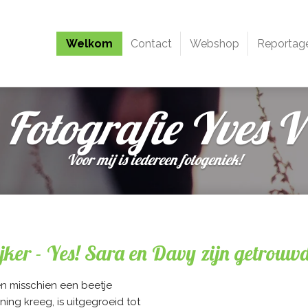
Welkom
Contact
Webshop
Reportag
Fotografie Yves V
Voor mij is iedereen fotogeniek!
ijker - Yes! Sara en Davy zijn getrouwd
en misschien een beetje
ing kreeg, is uitgegroeid tot