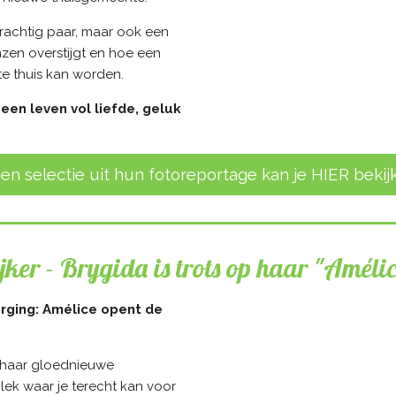
 prachtig paar, maar ook een
zen overstijgt en hoe een
te thuis kan worden.
 een leven vol liefde, geluk
en selectie uit hun fotoreportage kan je HIER bekijke
jker - Brygida is trots op haar "Amélic
rging: Amélice opent de
a haar gloednieuwe
ek waar je terecht kan voor