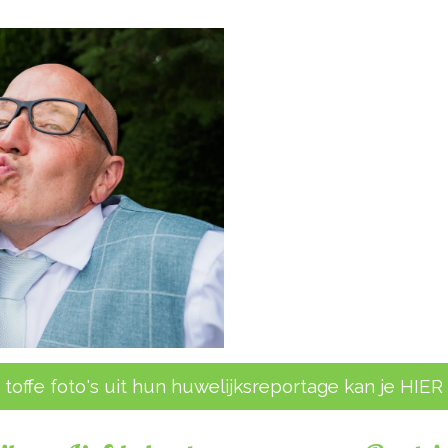
 toffe foto's uit hun huwelijksreportage kan je HIER b