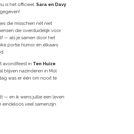
u is het officieel:
Sara en Davy
 gegeven!
es die misschien nét niet
ensen die overduidelijk voor
lf — als je samen door het
inke portie humor én elkaars
d.
t avondfeest in
Ten Huize
l blijven nazinderen in Mol
dag was er één om nooit te
alt — en ik wens jullie een leven
n eindeloos veel samenzijn.