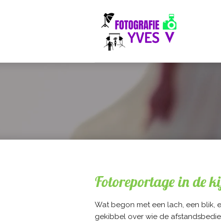
Ga
direct
naar
de
hoofdinhoud
Fotoreportage in de k
Wat begon met een lach, een blik, 
gekibbel over wie de afstandsbedien