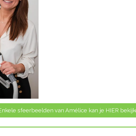
Enkele sfeerbeelden van Amélice kan je HIER bekijke