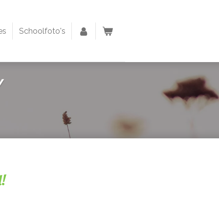
es
Schoolfoto's
!