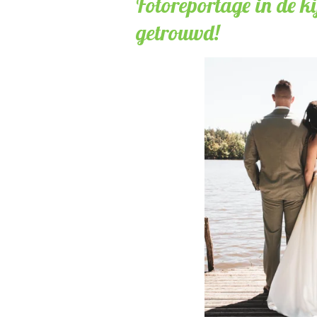
Fotoreportage in de ki
getrouwd!