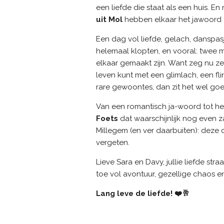
een liefde die staat als een huis. En n
uit Mol
hebben elkaar het jawoord
Een dag vol liefde, gelach, danspasj
helemaal klopten, en vooral: twee m
elkaar gemaakt zijn. Want zeg nu ze
leven kunt met een glimlach, een fl
rare gewoontes, dan zit het wel goe
Van een romantisch ja-woord tot he
Foets
dat waarschijnlijk nog even za
Millegem (en ver daarbuiten): deze 
vergeten.
Lieve Sara en Davy, jullie liefde stra
toe vol avontuur, gezellige chaos e
Lang leve de liefde! ❤️🥂