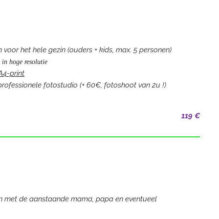
voor het hele gezin (ouders + kids, max. 5 personen)
 in hoge resolutie
A4-print
professionele fotostudio (+ 60€, fotoshoot van 2u !)
119 €
en met de aanstaande mama, papa en eventueel