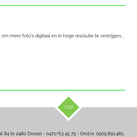
om meer foto's digitaal en in hoge resolutie te verkrijgen...
TOP
at 84 te 2480 Dessel - 0471/63 45 75 - Ond.nr. 0509.891.485