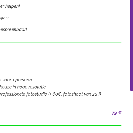
der helpen!
 is...
 bespreekbaar!
n voor 1 persoon
 keuze in hoge resolutie
rofessionele fotostudio (+ 60€, fotoshoot van 2u !)
79 €