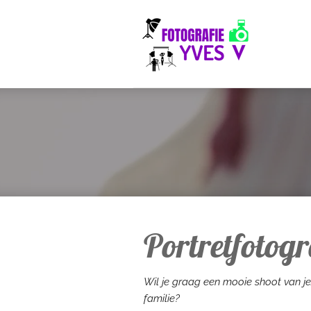
Ga
direct
naar
de
hoofdinhoud
Portretfotogr
Wil je graag een mooie shoot van jez
familie?